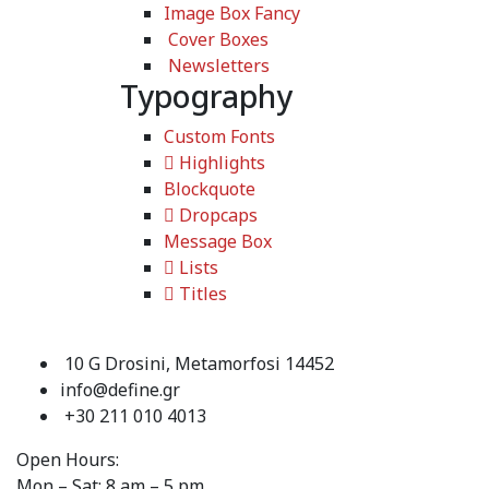
Image Box Fancy
Cover Boxes
Newsletters
Typography
Custom Fonts
Highlights
Blockquote
Dropcaps
Message Box
Lists
Titles
10 G Drosini, Metamorfosi 14452
info@define.gr
+30 211 010 4013
Open Hours:
Mon – Sat: 8 am – 5 pm,